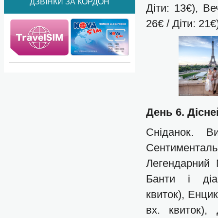
ДЗВІНКИ ЗА КОРДОН
Діти: 13€), В
26€ / Діти: 21€
День 6. Дісн
Сніданок. В
Сентиментал
Легендарний 
Банти і ді
квиток), Енцик
вх. квиток),