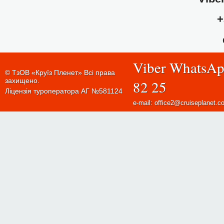
+
Viber WhatsAp
© ТзОВ «Круїз Пленет» Всі права
захищено.
82 25
Ліцензія туроператора АГ №581124
e-mail: office2@cruiseplanet.c