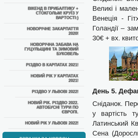
Великі і мален
ВІКЕНД В ПРИБАЛТИКУ +
СТОКГОЛЬМ! КРУЇЗ У
Венеція - Гіт
ВАРТОСТІ:)
Голандії – за
НОВОРІЧНЕ ЗАКАРПАТТЯ
2020!
30€ + вх. квит
НОВОРІЧНА ЗАБАВА НА
ГУЦУЛЬЩИНІ ТА ЗИМОВИЙ
БУКОВЕЛЬ
РІЗДВО В КАРПАТАХ 2021!
НОВИЙ РІК У КАРПАТАХ
2021!
День 5. Дефа
РІЗДВО У ЛЬВОВІ 2022!
Сніданок. Пер
НОВИЙ РІК. РІЗДВО 2022.
АВТОБУСНІ ТУРИ ПО
ЄВРОПІ.
у вартість т
Латинський Кв
НОВИЙ РІК У ЛЬВОВІ 2022!
Сена (Доросли