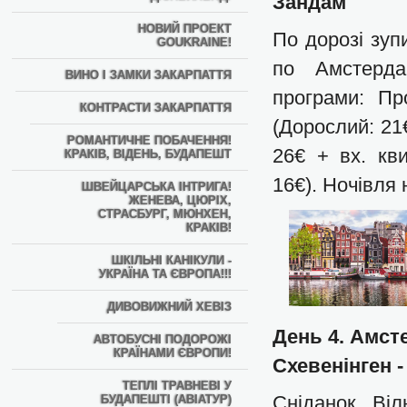
Зандам
НОВИЙ ПРОЕКТ
По дорозі зуп
GOUKRAINE!
по Амстерда
ВИНО І ЗАМКИ ЗАКАРПАТТЯ
програми: Пр
КОНТРАСТИ ЗАКАРПАТТЯ
(Дорослий: 21€
РОМАНТИЧНЕ ПОБАЧЕННЯ!
26€ + вх. кви
КРАКІВ, ВІДЕНЬ, БУДАПЕШТ
16€). Ночівля 
ШВЕЙЦАРСЬКА ІНТРИГА!
ЖЕНЕВА, ЦЮРІХ,
СТРАСБУРГ, МЮНХЕН,
КРАКІВ!
ШКІЛЬНІ КАНІКУЛИ -
УКРАЇНА ТА ЄВРОПА!!!
ДИВОВИЖНИЙ ХЕВІЗ
День 4. Амсте
АВТОБУСНІ ПОДОРОЖІ
КРАЇНАМИ ЄВРОПИ!
Схевенінген -
ТЕПЛІ ТРАВНЕВІ У
Сніданок. Віл
БУДАПЕШТІ (АВІАТУР)