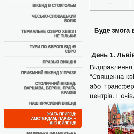
-
ВІКЕНД В СТОКГОЛЬМ
ЧЕСЬКО-СЛОВАЦЬКИЙ
ВОЯЖ
Буде змога в
ТЕРМАЛЬНЕ ОЗЕРО ХЕВІЗ І
НЕ ТІЛЬКИ!
ТУРИ ПО ЄВРОПІ ВІД 45
ЄВРО
День 1. Льві
ПРАЗЬКІ ВИХІДНІ
Відправлення
ПРИЄМНИЙ ВІКЕНД У ПРАЗІ!
"Священна кві
СТОЛИЧНИЙ ВІКЕНД:
або трансфер
ВАРШАВА, БЕРЛІН, ПРАГА,
КРАКІВ!
центрів. Ночі
НАШ КРАСИВИЙ ВІКЕНД
ЖАГА ПРИГОД:
АМСТЕРДАМ, ПАРИЖ +
ДІСНЕЙЛЕНД!
МАЛЕНЬКА ФРАНЦУЗЬКА