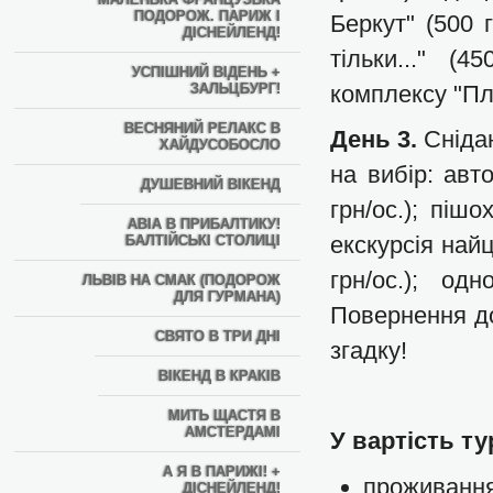
ПОДОРОЖ. ПАРИЖ І
Беркут" (500 
ДІСНЕЙЛЕНД!
тільки..." (
УСПІШНИЙ ВІДЕНЬ +
ЗАЛЬЦБУРГ!
комплексу "Пл
ВЕСНЯНИЙ РЕЛАКС В
День 3.
Сніда
ХАЙДУСОБОСЛО
на вибір: авт
ДУШЕВНИЙ ВІКЕНД
грн/ос.); пішо
АВІА В ПРИБАЛТИКУ!
екскурсія най
БАЛТІЙСЬКІ СТОЛИЦІ
грн/ос.); од
ЛЬВІВ НА СМАК (ПОДОРОЖ
ДЛЯ ГУРМАНА)
Повернення до
СВЯТО В ТРИ ДНІ
згадку!
ВІКЕНД В КРАКІВ
МИТЬ ЩАСТЯ В
АМСТЕРДАМІ
У вартість т
А Я В ПАРИЖІ! +
проживання 
ДІСНЕЙЛЕНД!