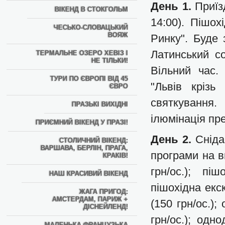
День 1.
Приїз
ВІКЕНД В СТОКГОЛЬМ
14:00). Пішох
ЧЕСЬКО-СЛОВАЦЬКИЙ
ВОЯЖ
Ринку". Буде 
Латинський со
ТЕРМАЛЬНЕ ОЗЕРО ХЕВІЗ І
НЕ ТІЛЬКИ!
Вільний час.
ТУРИ ПО ЄВРОПІ ВІД 45
"Львів крізь 
ЄВРО
святкування
ПРАЗЬКІ ВИХІДНІ
ілюмінація пре
ПРИЄМНИЙ ВІКЕНД У ПРАЗІ!
День 2.
Снідан
СТОЛИЧНИЙ ВІКЕНД:
ВАРШАВА, БЕРЛІН, ПРАГА,
програми на в
КРАКІВ!
грн/ос.); піш
НАШ КРАСИВИЙ ВІКЕНД
пішохідна екс
ЖАГА ПРИГОД:
АМСТЕРДАМ, ПАРИЖ +
(150 грн/ос.)
ДІСНЕЙЛЕНД!
грн/ос.); одн
МАЛЕНЬКА ФРАНЦУЗЬКА