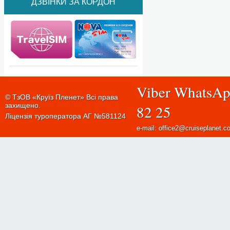
ДЗВІНКИ ЗА КОРДОН
Viber WhatsAp
© ТзОВ «Круїз Пленет» Всі права
захищено.
82 25
Ліцензія туроператора АГ №581124
e-mail: office2@cruiseplanet.c