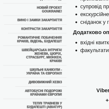
супровід п
НОВИЙ ПРОЕКТ
GOUKRAINE!
екскурсійн
ВИНО І ЗАМКИ ЗАКАРПАТТЯ
сніданок у 
КОНТРАСТИ ЗАКАРПАТТЯ
Додатково оп
РОМАНТИЧНЕ ПОБАЧЕННЯ!
КРАКІВ, ВІДЕНЬ, БУДАПЕШТ
вхідні квит
факультати
ШВЕЙЦАРСЬКА ІНТРИГА!
ЖЕНЕВА, ЦЮРІХ,
СТРАСБУРГ, МЮНХЕН,
КРАКІВ!
ШКІЛЬНІ КАНІКУЛИ -
УКРАЇНА ТА ЄВРОПА!!!
ДИВОВИЖНИЙ ХЕВІЗ
Vibe
АВТОБУСНІ ПОДОРОЖІ
КРАЇНАМИ ЄВРОПИ!
+
ТЕПЛІ ТРАВНЕВІ У
БУДАПЕШТІ (АВІАТУР)