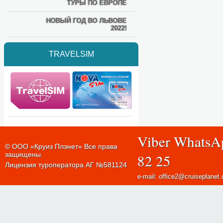
ТУРЫ ПО ЕВРОПЕ
НОВЫЙ ГОД ВО ЛЬВОВЕ
2022!
TRAVELSIM
Viber WhatsA
© ООО «Круиз Плэнет» Все права
защищены.
82 25
Лицензия туроператора АГ №581124
e-mail: office2@cruiseplanet