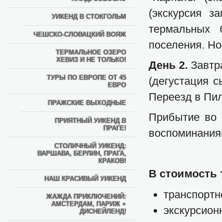
(экскурсия з
УИКЕНД В СТОКГОЛЬМ
термальных 
ЧЕШСКО-СЛОВАЦКИЙ ВОЯЖ
поселения. Но
ТЕРМАЛЬНОЕ ОЗЕРО
ХЕВИЗ И НЕ ТОЛЬКО!
День 2.
Завтр
ТУРЫ ПО ЕВРОПЕ ОТ 45
(дегустация с
ЕВРО
Переезд в Пил
ПРАЖСКИЕ ВЫХОДНЫЕ
Прибытие во 
ПРИЯТНЫЙ УИКЕНД В
ПРАГЕ!
воспоминаниям
СТОЛИЧНЫЙ УИКЕНД:
ВАРШАВА, БЕРЛИН, ПРАГА,
КРАКОВ!
В стоимость 
НАШ КРАСИВЫЙ УИКЕНД
транспортн
ЖАЖДА ПРИКЛЮЧЕНИЙ:
АМСТЕРДАМ, ПАРИЖ +
экскурсион
ДИСНЕЙЛЕНД!