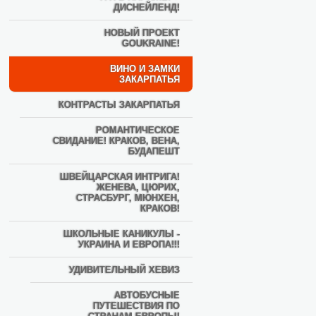
ДИСНЕЙЛЕНД!
НОВЫЙ ПРОЕКТ
GOUKRAINE!
ВИНО И ЗАМКИ
ЗАКАРПАТЬЯ
КОНТРАСТЫ ЗАКАРПАТЬЯ
РОМАНТИЧЕСКОЕ
СВИДАНИЕ! КРАКОВ, ВЕНА,
БУДАПЕШТ
ШВЕЙЦАРСКАЯ ИНТРИГА!
ЖЕНЕВА, ЦЮРИХ,
СТРАСБУРГ, МЮНХЕН,
КРАКОВ!
ШКОЛЬНЫЕ КАНИКУЛЫ -
УКРАИНА И ЕВРОПА!!!
УДИВИТЕЛЬНЫЙ ХЕВИЗ
АВТОБУСНЫЕ
ПУТЕШЕСТВИЯ ПО