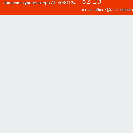
82 25
Лицензия туроператора АГ №581124
e-mail: office2@cruiseplanet