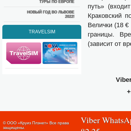
ТУРЫ ПО ЕВРОПЕ
путь» (входи
НОВЫЙ ГОД ВО ЛЬВОВЕ
Краковский п
2022!
Велички (18 €
TRAVELSIM
границы. Вр
(зависит от в
Vibe
+
Viber WhatsA
© ООО «Круиз Плэнет» Все права
защищены.