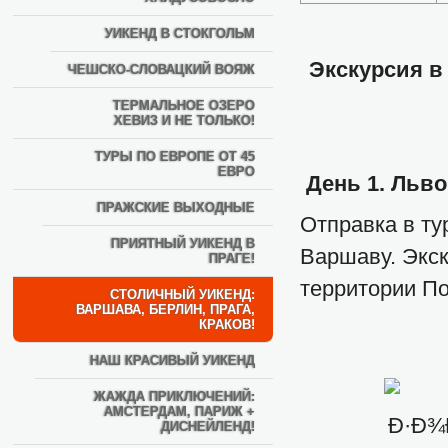
УИКЕНД В СТОКГОЛЬМ
Экскурсия в
ЧЕШСКО-СЛОВАЦКИЙ ВОЯЖ
ТЕРМАЛЬНОЕ ОЗЕРО
ХЕВИЗ И НЕ ТОЛЬКО!
ТУРЫ ПО ЕВРОПЕ ОТ 45
ЕВРО
День 1. Льво
ПРАЖСКИЕ ВЫХОДНЫЕ
Отправка в ту
ПРИЯТНЫЙ УИКЕНД В
Варшаву. Экс
ПРАГЕ!
территории П
СТОЛИЧНЫЙ УИКЕНД:
ВАРШАВА, БЕРЛИН, ПРАГА,
КРАКОВ!
НАШ КРАСИВЫЙ УИКЕНД
ЖАЖДА ПРИКЛЮЧЕНИЙ:
АМСТЕРДАМ, ПАРИЖ +
ДИСНЕЙЛЕНД!