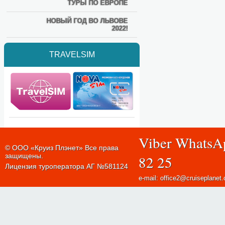
ТУРЫ ПО ЕВРОПЕ
НОВЫЙ ГОД ВО ЛЬВОВЕ
2022!
TRAVELSIM
Viber WhatsA
© ООО «Круиз Плэнет» Все права
защищены.
82 25
Лицензия туроператора АГ №581124
e-mail: office2@cruiseplanet