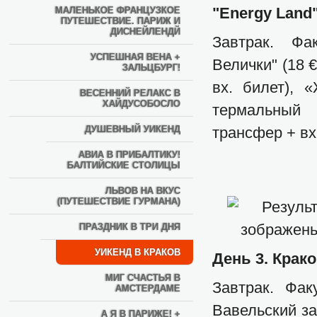
"Energy Land
МАЛЕНЬКОЕ ФРАНЦУЗКОЕ
ПУТЕШЕСТВИЕ. ПАРИЖ И
ДИСНЕЙЛЕНДЙ
Завтрак. Фа
УСПЕШНАЯ ВЕНА +
Велички" (18 €
ЗАЛЬЦБУРГ!
вх. билет), 
ВЕСЕННИЙ РЕЛАКС В
ХАЙДУСОБОСЛО
термальный 
ДУШЕВНЫЙ УИКЕНД
трансфер + вх
АВИА В ПРИБАЛТИКУ!
БАЛТИЙСКИЕ СТОЛИЦЫ
ЛЬВОВ НА ВКУС
(ПУТЕШЕСТВИЕ ГУРМАНА)
ПРАЗДНИК В ТРИ ДНЯ
УИКЕНД В КРАКОВ
День 3. Крак
МИГ СЧАСТЬЯ В
Завтрак. Фак
АМСТЕРДАМЕ
Вавельский за
А Я В ПАРИЖЕ! +