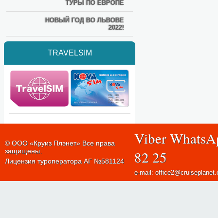
ТУРЫ ПО ЕВРОПЕ
НОВЫЙ ГОД ВО ЛЬВОВЕ
2022!
TRAVELSIM
Viber WhatsA
© ООО «Круиз Плэнет» Все права
защищены.
82 25
Лицензия туроператора АГ №581124
e-mail: office2@cruiseplanet