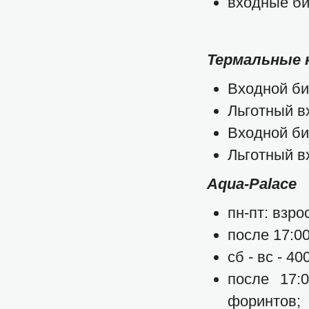
входные би
Термальные 
Входной би
Льготный вх
Входной би
Льготный вх
Аqua-Palace
пн-пт: взро
после 17:00
сб - вс - 4
после 17:
форинтов;