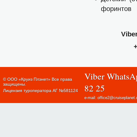
форинтов
Vibe
+
Viber WhatsA
© ООО «Круиз Плэнет» Все права
защищены.
82 25
Лицензия туроператора АГ №581124
e-mail: office2@cruiseplanet