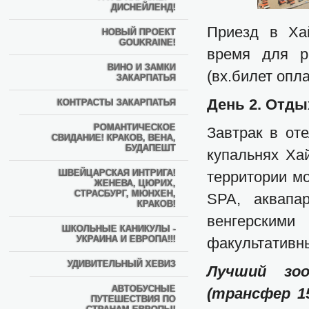
ДИСНЕЙЛЕНД!
Приезд в Ха
НОВЫЙ ПРОЕКТ
GOUKRAINE!
время для р
ВИНО И ЗАМКИ
(вх.билет опла
ЗАКАРПАТЬЯ
День 2. Отды
КОНТРАСТЫ ЗАКАРПАТЬЯ
РОМАНТИЧЕСКОЕ
Завтрак в от
СВИДАНИЕ! КРАКОВ, ВЕНА,
БУДАПЕШТ
купальнях Хай
ШВЕЙЦАРСКАЯ ИНТРИГА!
территории м
ЖЕНЕВА, ЦЮРИХ,
СТРАСБУРГ, МЮНХЕН,
SPA, аквапа
КРАКОВ!
венгерскими
ШКОЛЬНЫЕ КАНИКУЛЫ -
УКРАИНА И ЕВРОПА!!!
факультативн
УДИВИТЕЛЬНЫЙ ХЕВИЗ
Лучший зоо
АВТОБУСНЫЕ
(трансфер 15
ПУТЕШЕСТВИЯ ПО