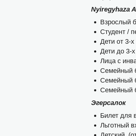
Nyiregyhaza A
Взрослый б
Студент / п
Дети от 3-х
Дети до 3-х 
Лица с инв
Семейный б
Семейный б
Семейный б
Эгерсалок
Билет для в
Льготный вх
Детский (о