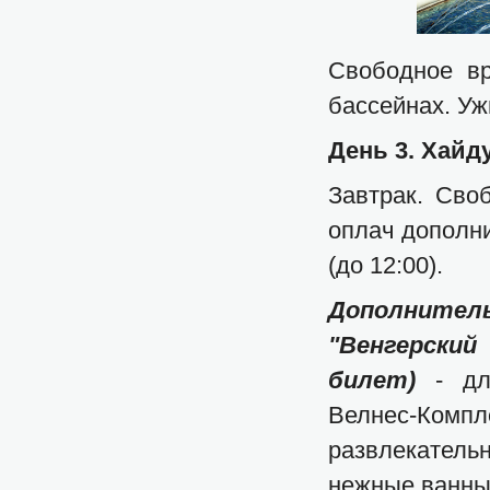
Свободное в
бассейнах. Уж
День 3.
Хайду
Завтрак. Сво
оплач дополни
(до 12:00).
Дополнитель
"Венгерский 
билет)
- для
Велнес-Комп
развлекатель
нежные ванны 