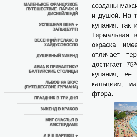
созданы макс
МАЛЕНЬКОЕ ФРАНЦУЗКОЕ
ПУТЕШЕСТВИЕ. ПАРИЖ И
ДИСНЕЙЛЕНДЙ
и душой. На т
купания, так
УСПЕШНАЯ ВЕНА +
ЗАЛЬЦБУРГ!
Термальная в
ВЕСЕННИЙ РЕЛАКС В
окраска име
ХАЙДУСОБОСЛО
отличает те
ДУШЕВНЫЙ УИКЕНД
достигает 75
АВИА В ПРИБАЛТИКУ!
БАЛТИЙСКИЕ СТОЛИЦЫ
купания, ее
ЛЬВОВ НА ВКУС
кальцием, м
(ПУТЕШЕСТВИЕ ГУРМАНА)
фтора.
ПРАЗДНИК В ТРИ ДНЯ
УИКЕНД В КРАКОВ
МИГ СЧАСТЬЯ В
АМСТЕРДАМЕ
А Я В ПАРИЖЕ! +