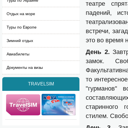
Туры по Украине
театре спря
падений, ис
Отдых на море
театрализова
Туры по Европе
встречи, зага
это во время 
Зимний отдых
День 2.
Завт
Авиабилеты
замок. Св
Документы на визы
Факультативна
то интересное
TRAVELSIM
"гурманов" 
составляющи
старинного 
стилем. Свобо
День 3.
За