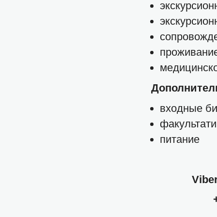
экскурсион
экскурсион
сопровожде
проживание
медицинско
Дополнитель
входные би
факультат
питание
Vibe