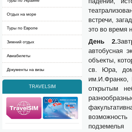
падений, ис
Туры по Украине
театрализова
Отдых на море
встречи, зага
Туры по Европе
это во время 
День 2.
Зав
Зимний отдых
автобусная э
Авиабилеты
объекты, кото
св. Юра, дом
Документы на визы
им.И.Франко,
TRAVELSIM
открытым не
разнообра
факультатив
возможность 
подземелья 