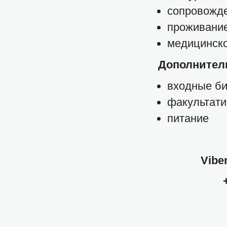
сопровожде
проживание
медицинско
Дополнитель
входные би
факультат
питание
Vibe